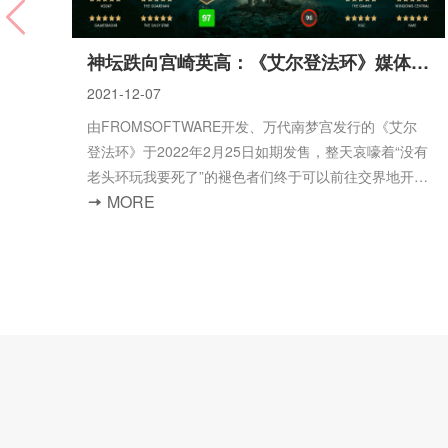
神坛跌向宫崎英高：《艾尔登法环》媒体评测近半满分
2021-12-07
由FROMSOFTWARE开发、万代南梦宫发行的《艾尔
登法环》于2022年2月25日如期发售，整天哀嚎着“没有
老头环玩我要死了”的褪色者们终于可以前往交界地开始
MORE
自己的冒险了！