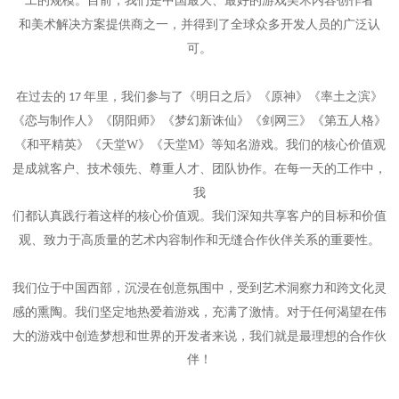
工的
规模
。目前，我们是中国最大、最好的
游戏美术
内容创作者
和美术解决方案提供商之一
，
并
得到了全球
众多
开发人员的广泛认
可。
在过去的
年里，我们参与了《明日之后》《原神》《率土之滨》
17
《恋与制作人》《阴阳师》《梦幻新诛仙》《剑网三》
《第五人格》
《和平精英》《天堂W》《天堂M》
等知名游戏。我们的核心价值观
是成就客户、技术领先、尊重人才、团队协作
。
在每一天的工作
中，
我
们
都认真践
行着这样
的核心价值观
。我们
深知共享
客户的目标和价值
观、致力于高质量的艺术内容制作和无缝合作伙伴关系的重要性。
我们位于中国西部，沉浸在创意氛围中，受到艺术洞察力和跨文化灵
感的熏陶。
我们坚定地热爱着游戏，充满了激情。对于任何渴望在伟
大的游戏中创造梦想和世界的开发者来说，我们就是最理想的合作伙
伴！