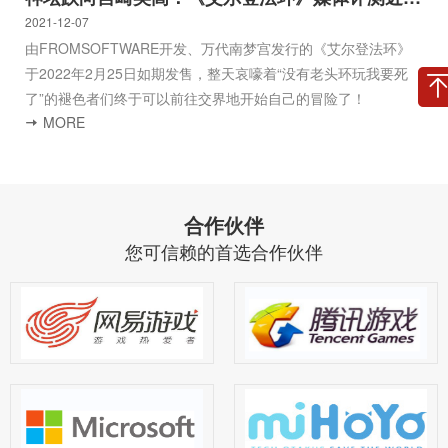
2022-01-29
2
它来了它来了！众位夏尔家人日盼夜盼、翘首以待的夏尔年会庆
典它终于来了！
MORE
合作伙伴
您可信赖的首选合作伙伴