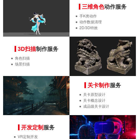
三维角色
动作服务
●
手K类动作
●
动作数据清理
●
2D/3D特效
3D扫描
制作服务
●
角色扫描
●
场景扫描
关卡制作
服务
● 关卡原型设计
● 关卡概念设计
● 成品级关卡设计
开发定制
服务
●
VR定制开发