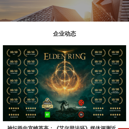
企业动态
神坛跌向宫崎英高：《艾尔登法环》媒体评测近半满分