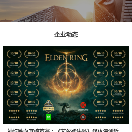
企业动态
神坛跌向宫崎英高：《艾尔登法环》媒体评测近半满分